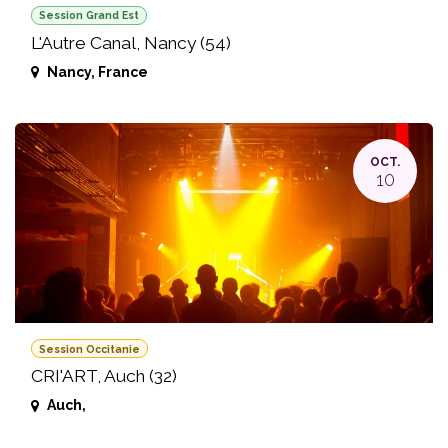
Session Grand Est
L'Autre Canal, Nancy (54)
Nancy
,
France
OCT.
10
Session Occitanie
CRI'ART, Auch (32)
Auch
,