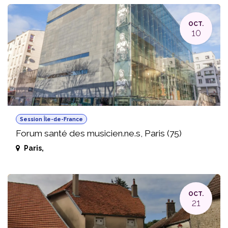
OCT.
10
Session Île-de-France
Forum santé des musicien.ne.s, Paris (75)
Paris
,
OCT.
21