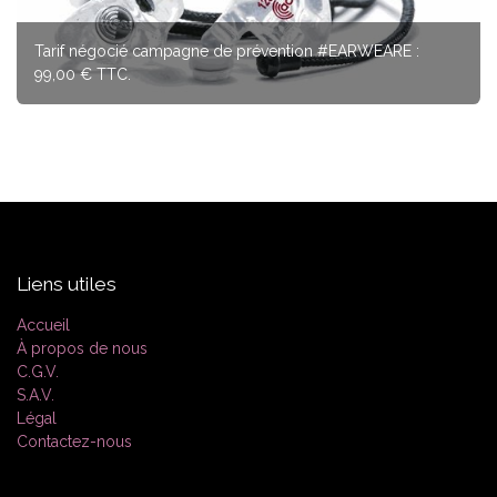
Tarif négocié campagne de prévention #EARWEARE :
99,00 € TTC.
Liens utiles
Accueil
À propos de nous
C.G.V.
S.A.V.
Légal
Contactez-nous