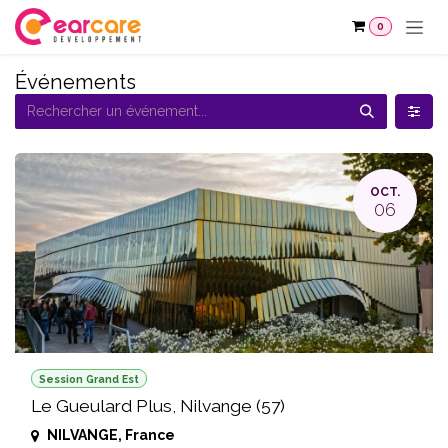
Se rendre au contenu
0
Événements
OCT.
06
Session Grand Est
Le Gueulard Plus, Nilvange (57)
NILVANGE
,
France