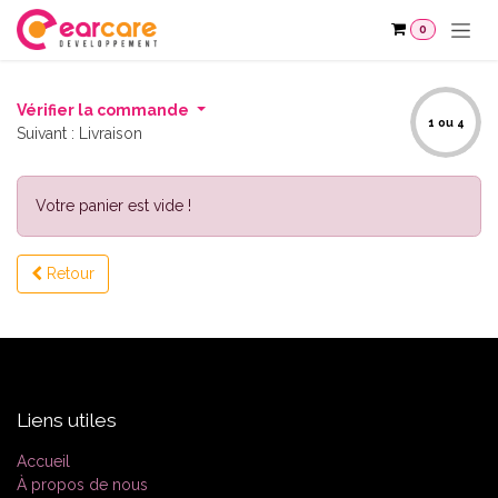
Se rendre au contenu
0
Vérifier la commande
1 ou 4
Suivant : Livraison
Votre panier est vide !
Retour
Liens utiles
Accueil
À propos de nous