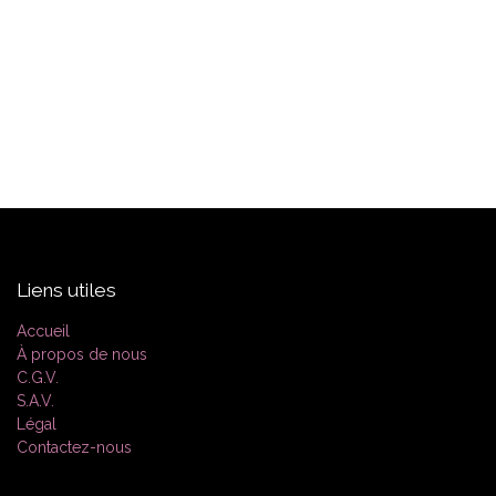
Liens utiles
Accueil
À propos de nous
C.G.V.
S.A.V.
Légal
Contactez-nous