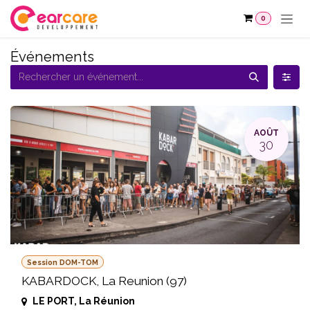
Se rendre au contenu
0
Événements
AOÛT
30
Session DOM-TOM
KABARDOCK, La Reunion (97)
LE PORT
,
La Réunion