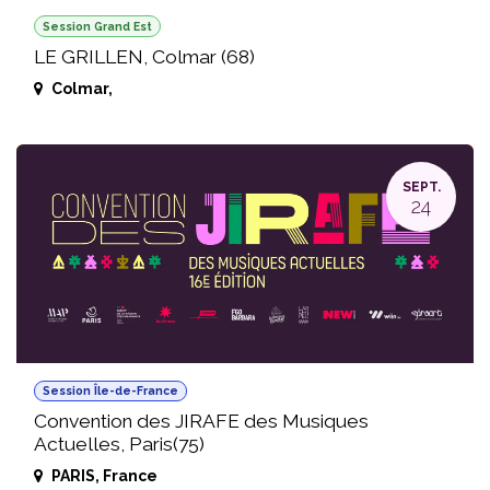
Session Grand Est
LE GRILLEN, Colmar (68)
Colmar
,
SEPT.
24
Session Île-de-France
Convention des JIRAFE des Musiques
Actuelles, Paris(75)
PARIS
,
France