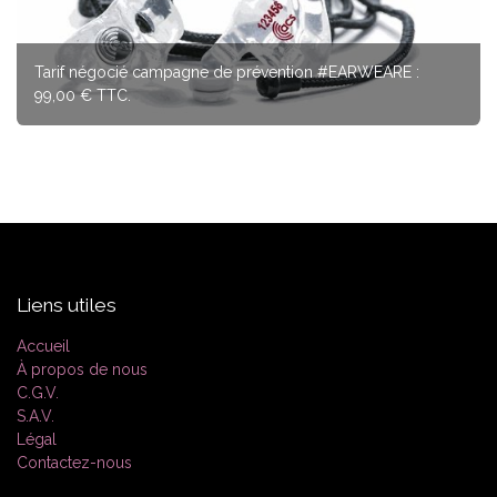
Tarif négocié campagne de prévention #EARWEARE :
99,00 € TTC.
Liens utiles
Accueil
À propos de nous
C.G.V.
S.A.V.
Légal
Contactez-nous