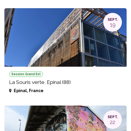
SEPT.
19
Session Grand Est
La Souris verte, Epinal (88)
Epinal
,
France
SEPT.
22