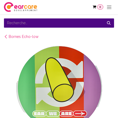
Se rendre au contenu
0
Bornes Echo-low