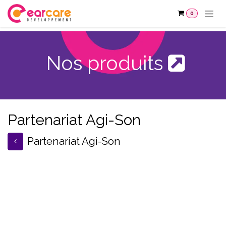
Se rendre au contenu
0
Nos produits
Partenariat Agi-Son
Partenariat Agi-Son