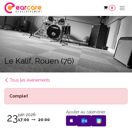
Se rendre au contenu
0
Le Kalif, Rouen (76)
Tous les événements
Complet
Ajouter au calendrier :
23
juin 2026
17:00
20:00