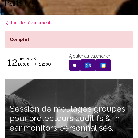
Paris (75)
Tous les événements
Complet
Ajouter au calendrier :
12
juin 2026
10:00
12:00
Session de moulages groupés
pour protecteurs auditifs & in-
ear monitors personnalisés.