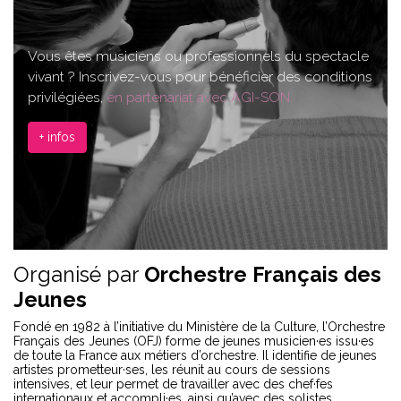
Vous êtes musiciens ou professionnels du spectacle
vivant ? Inscrivez-vous pour bénéficier des conditions
privilégiées,
en partenariat avec AGI-SON.
+ infos
Organisé par
Orchestre Français des
Jeunes
Fondé en 1982 à l’initiative du Ministère de la Culture, l’Orchestre
Français des Jeunes (OFJ) forme de jeunes musicien·es issu·es
de toute la France aux métiers d’orchestre. Il identifie de jeunes
artistes prometteur·ses, les réunit au cours de sessions
intensives, et leur permet de travailler avec des chef·fes
internationaux et accompli·es, ainsi qu’avec des solistes