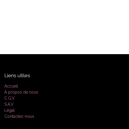
Liens utiles
Accueil
À propos de nous
C.G.V.
S.A.V.
Légal
Contactez-nous