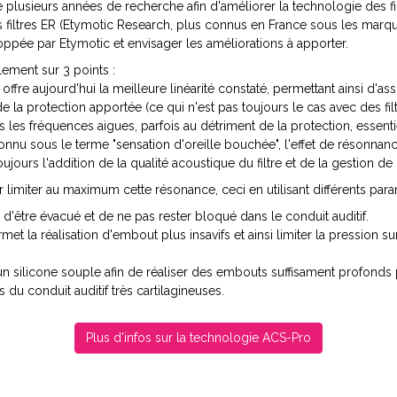
plusieurs années de recherche afin d'améliorer la technologie des fi
iltres ER (Etymotic Research, plus connus en France sous les marques 
ppée par Etymotic et envisager les améliorations à apporter.
ement sur 3 points :
o17 offre aujourd'hui la meilleure linéarité constaté, permettant ainsi d'as
de la protection apportée (ce qui n'est pas toujours le cas avec des fil
ns les fréquences aigues, parfois au détriment de la protection, essent
 connu sous le terme "sensation d'oreille bouchée", l'effet de résonnanc
 toujours l'addition de la qualité acoustique du filtre et de la gestion d
 limiter au maximum cette résonance, ceci en utilisant différents para
'être évacué et de ne pas rester bloqué dans le conduit auditif.
rmet la réalisation d'embout plus insavifs et ainsi limiter la pression s
n silicone souple afin de réaliser des embouts suffisament profonds 
s du conduit auditif très cartilagineuses.
Plus d'infos sur la technologie ACS-Pro