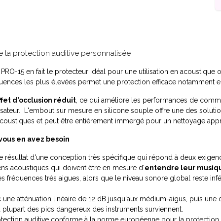
la protection auditive personnalisée
PRO-15 en fait le protecteur idéal pour une utilisation en acoustique o
uences les plus élevées permet une protection efficace notamment en
ffet d'occlusion réduit
, ce qui améliore les performances de commu
ilisateur. L'embout sur mesure en silicone souple offre une des soluti
acoustiques et peut être entièrement immergé pour un nettoyage appr
vous en avez besoin
e résultat d'une conception très spécifique qui répond à deux exigen
ens acoustiques qui doivent être en mesure d'
entendre leur musiqu
s fréquences très aigues, alors que le niveau sonore global reste inf
ec une atténuation linéaire de 12 dB jusqu'aux médium-aigus, puis une
a plupart des pics dangereux des instruments surviennent.
ection auditive conforme à la norme européenne pour la protection d