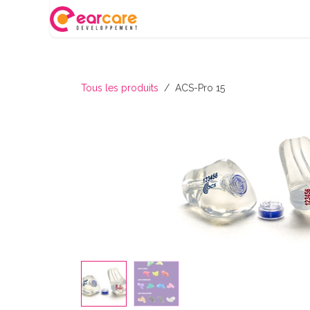
Se rendre au contenu
Nos produits
Partenariat AGI
Tous les produits
ACS-Pro 15