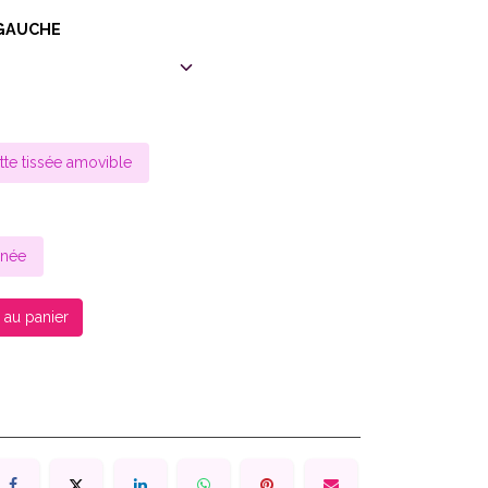
GAUCHE
tte tissée amovible
gnée
 au panier