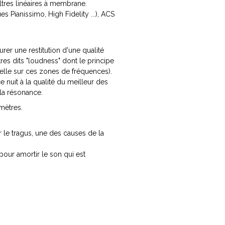
ltres linéaires à membrane.
Pianissimo, High Fidelity ...), ACS
surer une restitution d'une qualité
tres dits "loudness" dont le principe
ielle sur ces zones de fréquences).
e nuit à la qualité du meilleur des
e la résonance.
mètres.
ur le tragus, une des causes de la
pour amortir le son qui est