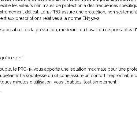
cifie les valeurs minimales de protection à des fréquences spécifi
n extrèmement délicat. Le 15 PRO-assure une protection, non seulemen
nt aux prescriptions relatives à la norme EN352-2.
 responsables de la prévention, médecins du travail ou responsables d'o
squ'au son !
ouple, le PRO-15 vous apporte une isolation maximale pour une protect
stupéfiante. La souplesse du silicone assure un confort irréprochable q
ques minutes d'utilisation, vous l'oubliez, tout simplement !
"