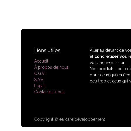
Liens utiles
Aller au devant de vos
et
concrétiser vos r
Accueil
voici notre mission.
À propos de nous
Nos produits sont cr
C.G.V.
pour ceux qui en écout
S.A.V.
peu trop et ceux qui 
Légal
Contactez-nous
Copyright © earcare développement