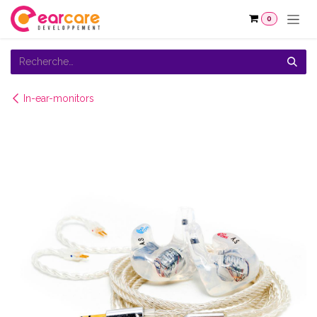
Se rendre au contenu
0
In-ear-monitors