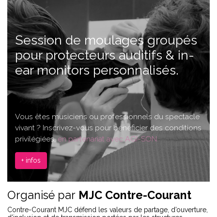
Session de moulages groupés
pour protecteurs auditifs & in-
ear monitors personnalisés.
Vous êtes musiciens ou professionnels du spectacle
vivant ? Inscrivez-vous pour bénéficier des conditions
privilégiées,
en partenariat avec AGI-SON.
+ infos
Organisé par
MJC Contre-Courant
Contre-Courant MJC défend les valeurs de partage, d’ouverture,