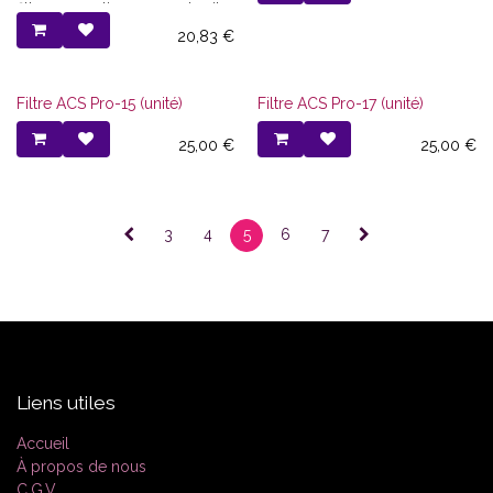
filtres acoustiques pour bruits
impulsionnels.
20,83
€
Filtre ACS Pro-15 (unité)
Filtre ACS Pro-17 (unité)
25,00
€
25,00
€
3
4
5
6
7
Liens utiles
Accueil
À propos de nous
C.G.V.