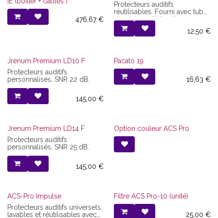
IE (boitier + câbles )
Protecteurs auditifs
réutilisables. Fourni avec tube
aluminium. Atténuation
476,67
€
moyenne 19 dB.
12,50
€
Jrenum Premium LD10 F
Pacato 19
Protecteurs auditifs
personnalisés, SNR 22 dB.
16,63
€
145,00
€
Jrenum Premium LD14 F
Option couleur ACS Pro
Protecteurs auditifs
personnalisés, SNR 25 dB.
145,00
€
ACS-Pro Impulse
Filtre ACS Pro-10 (unité)
Protecteurs auditifs universels,
lavables et réutilisables avec
25,00
€