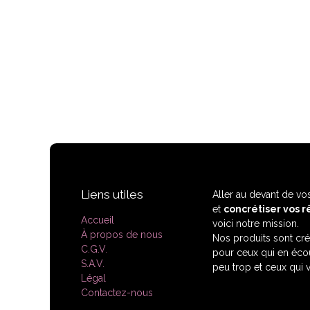
Liens utiles
Aller au devant de vos
et
concrétiser vos r
Accueil
voici notre mission.
À propos de nous
Nos produits sont cr
C.G.V.
pour ceux qui en écout
S.A.V.
peu trop et ceux qui 
Légal
Contactez-nous