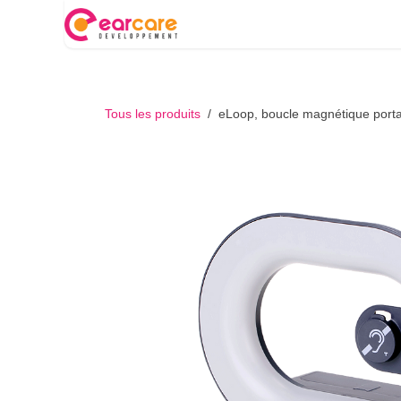
Se rendre au contenu
Nos produits
Partenariat AGI
Tous les produits
eLoop, boucle magnétique porta