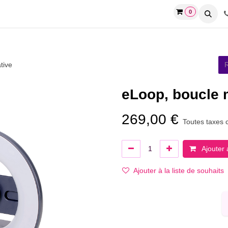
0
-SON
tive
eLoop, boucle 
269,00
€
Toutes taxes 
Ajouter 
Ajouter à la liste de souhaits